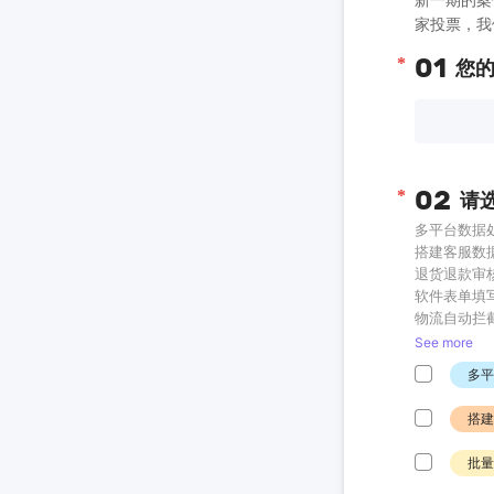
家投票，我
01
您
02
请
多平台数据
搭建客服数
退货退款审
软件表单填
物流自动拦
批量订单处
See more
跨境电商案
多平
私域的自动
群控多台手
搭建
批量