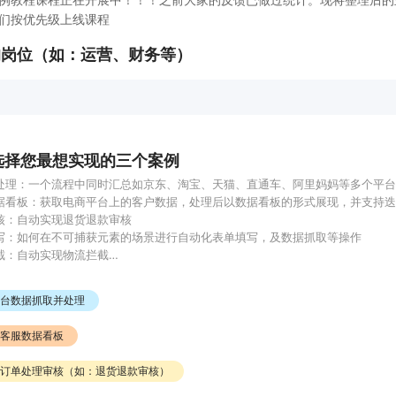
们按优先级上线课程
的岗位（如：运营、财务等）
选择您最想实现的三个案例
处理：一个流程中同时汇总如京东、淘宝、天猫、直通车、阿里妈妈等多个平台
据看板：获取电商平台上的客户数据，处理后以数据看板的形式展现，并支持迭
核：自动实现退货退款审核

写：如何在不可捕获元素的场景进行自动化表单填写，及数据抓取等操作

截：自动实现物流拦截

理审核：自定义配置条件，配置后实现批量订单处理及审核功能

例：如订单处理，具体需求待定

台数据抓取并处理
化应用：微信自动发消息、自动回复、SOP流程自动运转等

机场景：如20台手机同步定时发送朋友圈
客服数据看板
订单处理审核（如：退货退款审核）