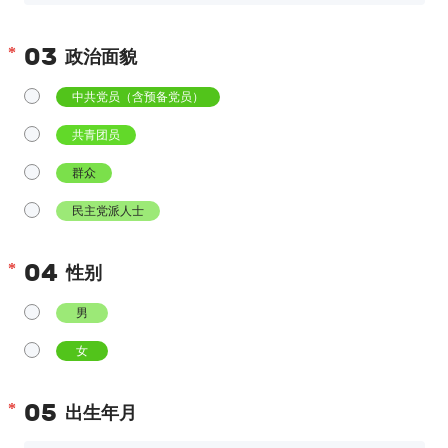
03
政治面貌
中共党员（含预备党员）
共青团员
群众
民主党派人士
04
性别
男
女
05
出生年月