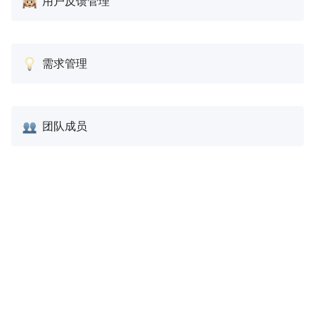
用户反馈管理
腾讯音乐H5敏捷产研团队在了解了维格表的灵活易
用，以及能够快速打造贴合自身业务系统的特性后，
需求管理
通过简单的按团队人员和版本分类生成不同视角，使
产品同事能够清晰了解自己负责的需求详情，及同一
版本内已安排的需求数量，进而能够快速调整需求优
团队成员
先级，确保版本内能完成重要需求。
在人力安排上，通过「神奇引用」，能快速调用公共
团队人员信息，并将其直接添加到需求列表中，清晰
便捷的达成了合理的人员配置。
面对海量的用户和内部成员反馈，通过「神奇关
联」，将搜集的反馈信息有序的转化成有效需求，避