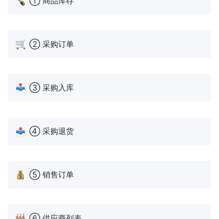
① 商品库存
库单号
④ 采购退库
：如需退货，可以关联对应的入库单，
自动生成退货单号
② 采购订单
⑤ 销售订单
：关联商品，填写销售数量，自动生成
单号
③ 采购入库
⑥ 供应商列表
：展示供应商、供应商品及相应订单
等信息
⑦ 数据看板
：查看和分析业务的实时情况
④ 采购退货
⑤ 销售订单
⑥ 供应商列表