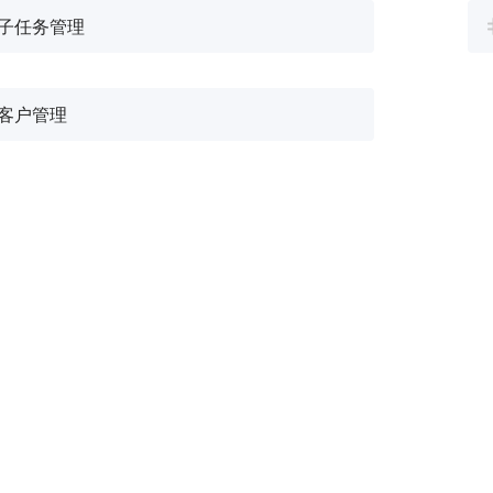
子任务管理
4.同时，每个项目都通过“客户
户的记录以及相关详细信息。尝
多信息。
客户管理