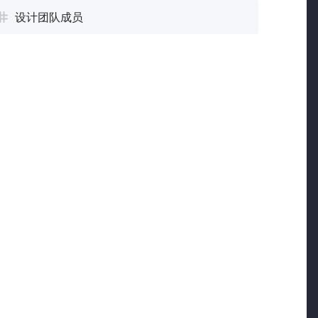
设计团队成员
”字段链接到每个客户。客户管理系统保存了每个客
试单击链接的客户之一，以快速查看有关他们的更