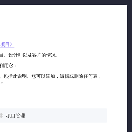
个项目》
目、设计师以及客户的情况。
利用它：
义，包括此说明。您可以添加，编辑或删除任何表，
求。
设计团队的所有项目的记录。单击列表底部的加号按
”字段链接到设计师。设计团队成员表保存了公司每
项目管理
息。尝试单击链接的设计师之一，以快速查看有关