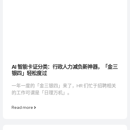
AI 智能卡证分类：行政人力减负新神器，「金三
银四」轻松度过
一年一度的「金三银四」来了，HR 们忙于招聘相关
的工作可谓是「日理万机」。
Read more